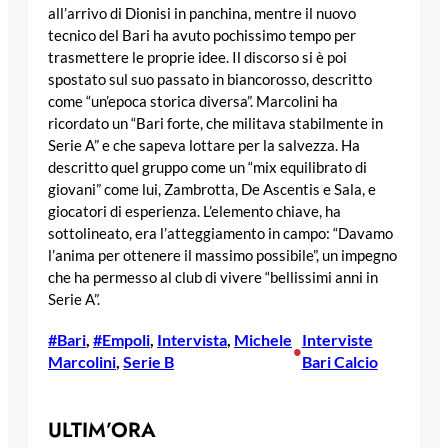
all’arrivo di Dionisi in panchina, mentre il nuovo
tecnico del Bari ha avuto pochissimo tempo per
trasmettere le proprie idee. Il discorso si è poi
spostato sul suo passato in biancorosso, descritto
come “un’epoca storica diversa”. Marcolini ha
ricordato un “Bari forte, che militava stabilmente in
Serie A” e che sapeva lottare per la salvezza. Ha
descritto quel gruppo come un “mix equilibrato di
giovani” come lui, Zambrotta, De Ascentis e Sala, e
giocatori di esperienza. L’elemento chiave, ha
sottolineato, era l’atteggiamento in campo: “Davamo
l’anima per ottenere il massimo possibile”, un impegno
che ha permesso al club di vivere “bellissimi anni in
Serie A”.
#Bari
, 
#Empoli
, 
Intervista
, 
Michele
Interviste
•
Marcolini
, 
Serie B
Bari Calcio
ULTIM’ORA