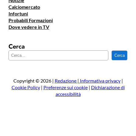
Notizie
Calciomercato
Infortuni
Probabili Formazioni
Dove vedere in TV
Cerca
C
Cerca
e
r
c
a
Copyright © 2026 |
Redazione
|
Informativa privacy
|
Cookie Policy
|
Preferenze sui cookie
|
Dichiarazione di
accessibilità