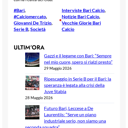
#Bari
, 
Interviste Bari Calcio
, 
#Calciomercato
, 
Notizie Bari Calcio
, 
•
Giovanni De Trizio
, 
Vecchie Glorie Bari
Serie B
, 
Società
Calcio
ULTIM’ORA
Gazzi e il legame con Bari: “Sempre
nel mio cuore, spero si rialzi presto”
29 Maggio 2026
Ripescaggio in Serie B per il Bari: la
speranza è legata alla crisi della
Juve Stabia
28 Maggio 2026
Futuro Bari, Leccese a De
Laurentiis: “Serve un piano
industriale serio, non siamo una
seconda squadra”