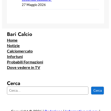
27 Maggio 2026
Bari Calcio
Home
Notizie
Calciomercato
Infortuni
Probabili Formazioni
Dove vedere in TV
Cerca
C
Cerca
e
r
c
a