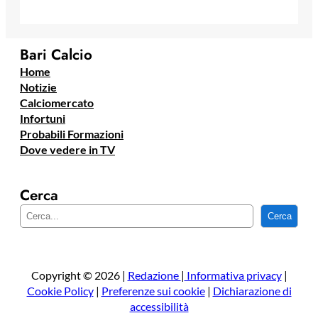
Bari Calcio
Home
Notizie
Calciomercato
Infortuni
Probabili Formazioni
Dove vedere in TV
Cerca
C
Cerca
e
r
c
a
Copyright © 2026 |
Redazione
|
Informativa privacy
|
Cookie Policy
|
Preferenze sui cookie
|
Dichiarazione di
accessibilità