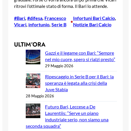
ritrovi l’ottimale stato di forma. Il Bari lo attende.
#Bari
, 
#difesa
, 
Francesco
Infortuni Bari Calcio
, 
•
Vicari
, 
infortunio
, 
Serie B
Notizie Bari Calcio
ULTIM’ORA
Gazzi e il legame con Bari: “Sempre
nel mio cuore, spero si rialzi presto”
29 Maggio 2026
Ripescaggio in Serie B per il Bari: la
speranza è legata alla crisi della
Juve Stabia
28 Maggio 2026
Futuro Bari, Leccese a De
Laurentiis: “Serve un piano
industriale serio, non siamo una
seconda squadra”