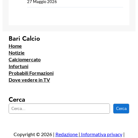
27 Maggio 2026
Bari Calcio
Home
Notizie
Calciomercato
Infortuni
Probabili Formazioni
Dove vedere in TV
Cerca
C
Cerca
e
r
c
a
Copyright © 2026 |
Redazione
|
Informativa privacy
|