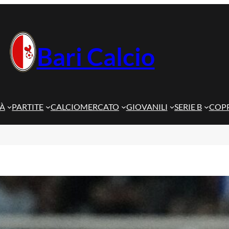
Bari Calcio
TÀ
PARTITE
CALCIOMERCATO
GIOVANILI
SERIE B
COPP