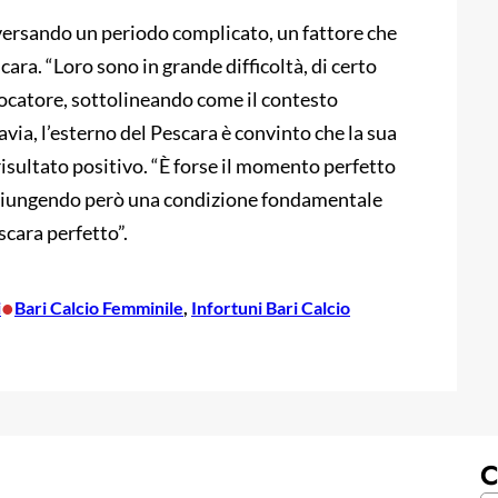
aversando un periodo complicato, un fattore che
ara. “Loro sono in grande difficoltà, di certo
iocatore, sottolineando come il contesto
via, l’esterno del Pescara è convinto che la sua
risultato positivo. “È forse il momento perfetto
aggiungendo però una condizione fondamentale
scara perfetto”.
•
i
Bari Calcio Femminile
, 
Infortuni Bari Calcio
C