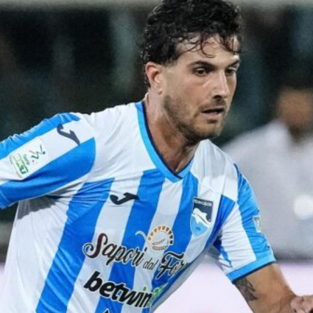
Ripescaggio in Serie B per il Bari: la
speranza è legata alla crisi della Juve
Stabia
28 Maggio 2026
Futuro Bari, Leccese a De Laurentiis:
“Serve un piano industriale serio,
non siamo una seconda squadra”
27 Maggio 2026