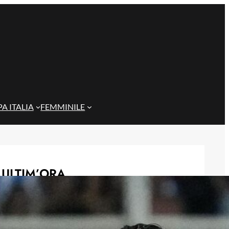
A ITALIA
FEMMINILE
ULTIM’ORA
Gazzi e il legame con Bari: “Sempre
nel mio cuore, spero si rialzi presto”
29 Maggio 2026