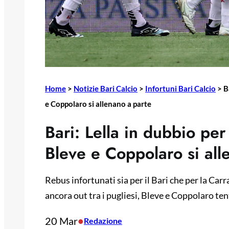
Home
>
Notizie Bari Calcio
>
Infortuni Bari Calcio
>
B
e Coppolaro si allenano a parte
Bari: Lella in dubbio per 
Bleve e Coppolaro si all
Rebus infortunati sia per il Bari che per la Carra
ancora out tra i pugliesi, Bleve e Coppolaro tent
20 Mar
•
Redazione