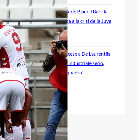
Ripescaggio in Serie B per il Bari: la
speranza è legata alla crisi della Juve
Stabia
28 Maggio 2026
Futuro Bari, Leccese a De Laurentiis:
“Serve un piano industriale serio,
non siamo una seconda squadra”
27 Maggio 2026