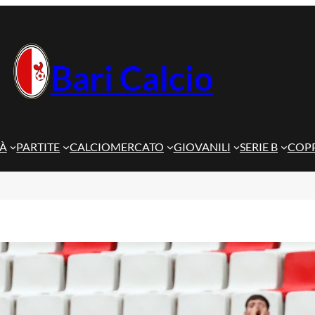
Bari Calcio
TÀ
PARTITE
CALCIOMERCATO
GIOVANILI
SERIE B
COPP