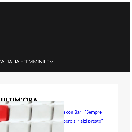
A ITALIA
FEMMINILE
ULTIM’ORA
Gazzi e il legame con Bari: “Sempre
nel mio cuore, spero si rialzi presto”
29 Maggio 2026