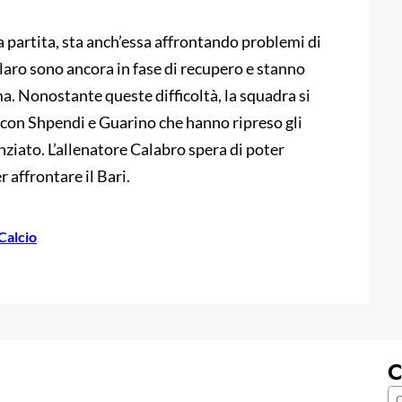
a partita, sta anch’essa affrontando problemi di
olaro sono ancora in fase di recupero e stanno
a. Nonostante queste difficoltà, la squadra si
 con Shpendi e Guarino che hanno ripreso gli
iato. L’allenatore Calabro spera di poter
 affrontare il Bari.
 Calcio
C
C