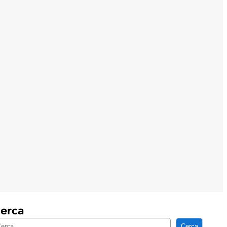
erca
Cerca