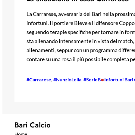
La Carrarese, avversaria del Bari nella prossim
infortuni. Il portiere Bleve e il difensore Copp
seguendo terapie specifiche per tornare in form
sta allenando intensamente in vista del match,
allenamenti, seppur con un programma differenz
contare su una rosa il più possibile completa per
•
#Carrarese
, 
#NunzioLella
, 
#SerieB
Infortuni Bari
Bari Calcio
Home