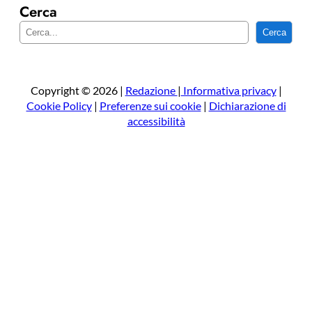
Cerca
C
Cerca
e
r
c
a
Copyright © 2026 |
Redazione
|
Informativa privacy
|
Cookie Policy
|
Preferenze sui cookie
|
Dichiarazione di
accessibilità