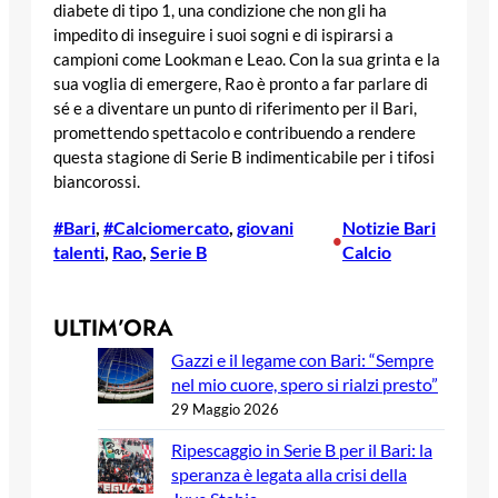
diabete di tipo 1, una condizione che non gli ha
impedito di inseguire i suoi sogni e di ispirarsi a
campioni come Lookman e Leao. Con la sua grinta e la
sua voglia di emergere, Rao è pronto a far parlare di
sé e a diventare un punto di riferimento per il Bari,
promettendo spettacolo e contribuendo a rendere
questa stagione di Serie B indimenticabile per i tifosi
biancorossi.
#Bari
, 
#Calciomercato
, 
giovani
Notizie Bari
•
talenti
, 
Rao
, 
Serie B
Calcio
ULTIM’ORA
Gazzi e il legame con Bari: “Sempre
nel mio cuore, spero si rialzi presto”
29 Maggio 2026
Ripescaggio in Serie B per il Bari: la
speranza è legata alla crisi della