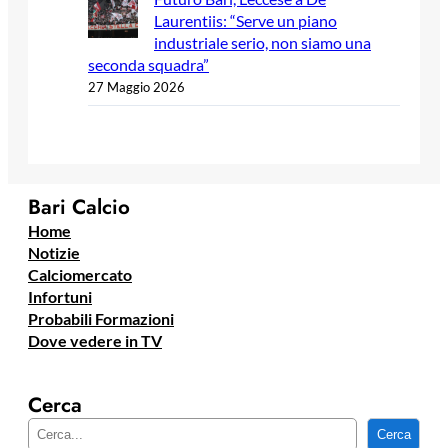
Laurentiis: “Serve un piano
industriale serio, non siamo una
seconda squadra”
27 Maggio 2026
Bari Calcio
Home
Notizie
Calciomercato
Infortuni
Probabili Formazioni
Dove vedere in TV
Cerca
C
Cerca