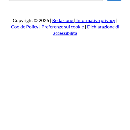
e
r
c
a
Copyright © 2026 |
Redazione
|
Informativa privacy
|
Cookie Policy
|
Preferenze sui cookie
|
Dichiarazione di
accessibilità