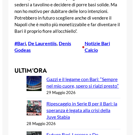
sedersi a tavolino e decidere di porre basi solide. Ma
non ho motivo per dubitare delle loro intenzioni.
Potrebbero in futuro scegliere anche di vendere il
Napoli che è molto più monetizzabile e far diventare il
Bari il proprio fiore all’occhiello”.
#Bari
, 
De Laurentiis
, 
Denis
Notizie Bari
•
Godeas
Calcio
ULTIM’ORA
Gazzi e il legame con Bari: “Sempre
nel mio cuore, spero si rialzi presto”
29 Maggio 2026
Ripescaggio in Serie B per il Bari: la
speranza è legata alla crisi della
Juve Stabia
28 Maggio 2026
Futuro Bari, Leccese a De