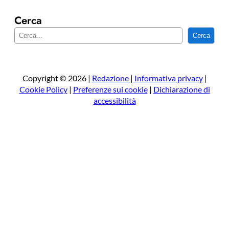
Cerca
C
Cerca
e
r
c
a
Copyright © 2026 |
Redazione
|
Informativa privacy
|
Cookie Policy
|
Preferenze sui cookie
|
Dichiarazione di
accessibilità