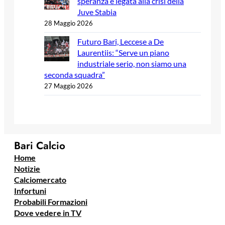
speranza è legata alla crisi della
Juve Stabia
28 Maggio 2026
Futuro Bari, Leccese a De
Laurentiis: “Serve un piano
industriale serio, non siamo una
seconda squadra”
27 Maggio 2026
Bari Calcio
Home
Notizie
Calciomercato
Infortuni
Probabili Formazioni
Dove vedere in TV