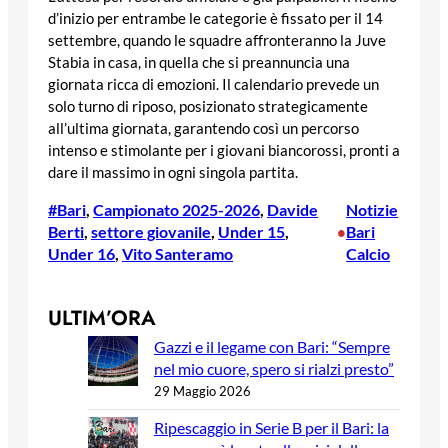
d’inizio per entrambe le categorie è fissato per il 14
settembre, quando le squadre affronteranno la Juve
Stabia in casa, in quella che si preannuncia una
giornata ricca di emozioni. Il calendario prevede un
solo turno di riposo, posizionato strategicamente
all’ultima giornata, garantendo così un percorso
intenso e stimolante per i giovani biancorossi, pronti a
dare il massimo in ogni singola partita.
#Bari
, 
Campionato 2025-2026
, 
Davide
Notizie
Berti
, 
settore giovanile
, 
Under 15
, 
Bari
•
Under 16
, 
Vito Santeramo
Calcio
ULTIM’ORA
Gazzi e il legame con Bari: “Sempre
nel mio cuore, spero si rialzi presto”
29 Maggio 2026
Ripescaggio in Serie B per il Bari: la