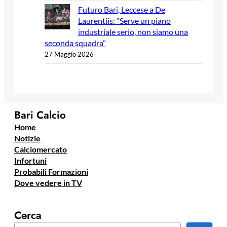
Futuro Bari, Leccese a De
Laurentiis: “Serve un piano
industriale serio, non siamo una
seconda squadra”
27 Maggio 2026
Bari Calcio
Home
Notizie
Calciomercato
Infortuni
Probabili Formazioni
Dove vedere in TV
Cerca
C