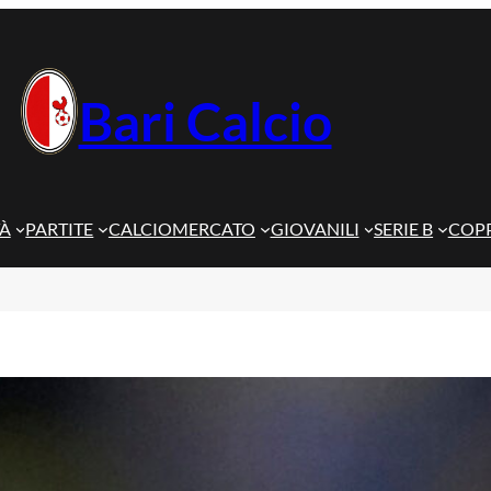
Bari Calcio
TÀ
PARTITE
CALCIOMERCATO
GIOVANILI
SERIE B
COPP