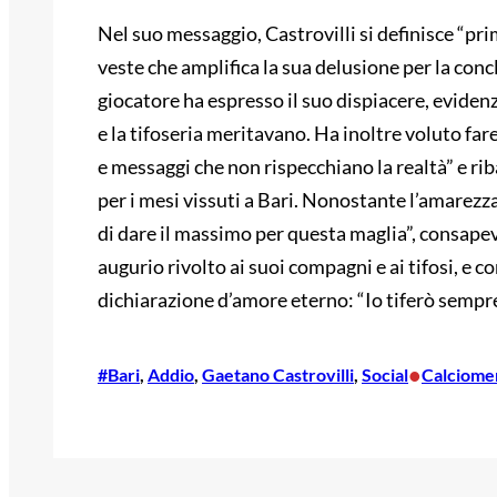
Nel suo messaggio, Castrovilli si definisce “pri
veste che amplifica la sua delusione per la conc
giocatore ha espresso il suo dispiacere, evidenz
e la tifoseria meritavano. Ha inoltre voluto f
e messaggi che non rispecchiano la realtà” e rib
per i mesi vissuti a Bari. Nonostante l’amarezz
di dare il massimo per questa maglia”, consapevo
augurio rivolto ai suoi compagni e ai tifosi, 
dichiarazione d’amore eterno: “Io tiferò sempre
•
#Bari
, 
Addio
, 
Gaetano Castrovilli
, 
Social
Calciome