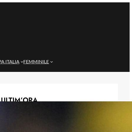
A ITALIA
FEMMINILE
ULTIM’ORA
Gazzi e il legame con Bari: “Sempre
nel mio cuore, spero si rialzi presto”
29 Maggio 2026