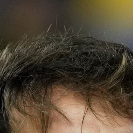
Ripescaggio in Serie B per il Bari: la
speranza è legata alla crisi della Juve
Stabia
28 Maggio 2026
Futuro Bari, Leccese a De Laurentiis:
“Serve un piano industriale serio,
non siamo una seconda squadra”
27 Maggio 2026