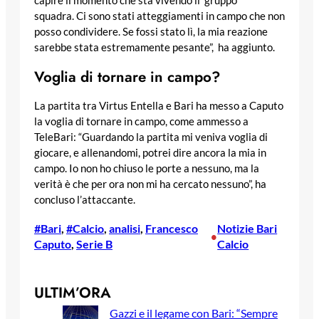
capire il momento che sta vivendo il
gruppo
squadra.
Ci sono stati atteggiamenti in campo che non
posso condividere. Se fossi stato lì, la mia reazione
sarebbe stata estremamente pesante”, ha aggiunto.
Voglia di tornare in campo?
La partita tra Virtus Entella e Bari ha messo a Caputo
la voglia di tornare in campo, come ammesso a
TeleBari: “Guardando la partita mi veniva voglia di
giocare, e allenandomi, potrei dire ancora la mia in
campo. Io non ho chiuso le porte a nessuno, ma la
verità è che per ora non mi ha cercato nessuno”, ha
concluso l’attaccante.
#Bari
, 
#Calcio
, 
analisi
, 
Francesco
Notizie Bari
•
Caputo
, 
Serie B
Calcio
ULTIM’ORA
Gazzi e il legame con Bari: “Sempre