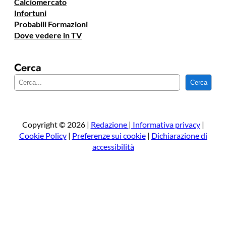
Calciomercato
Infortuni
Probabili Formazioni
Dove vedere in TV
Cerca
C
Cerca
e
r
c
a
Copyright © 2026 |
Redazione
|
Informativa privacy
|
Cookie Policy
|
Preferenze sui cookie
|
Dichiarazione di
accessibilità