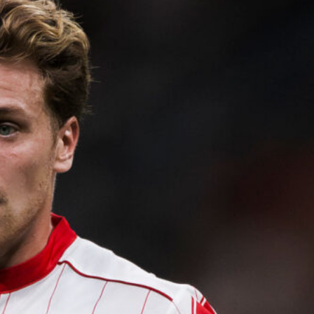
Ripescaggio in Serie B per il Bari: la
speranza è legata alla crisi della Juve
Stabia
28 Maggio 2026
Futuro Bari, Leccese a De Laurentiis:
“Serve un piano industriale serio,
non siamo una seconda squadra”
27 Maggio 2026