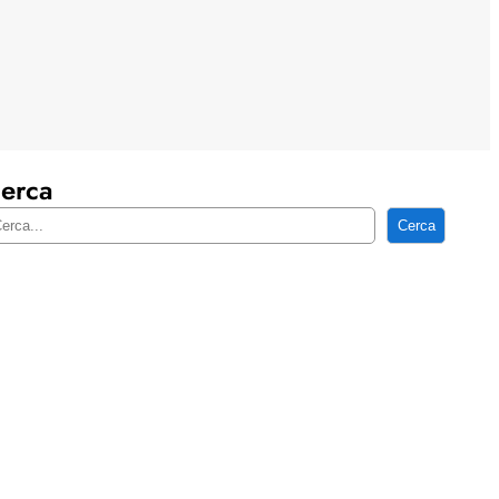
erca
Cerca