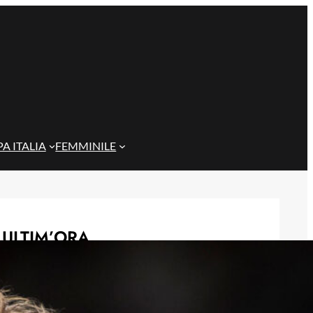
A ITALIA
FEMMINILE
ULTIM’ORA
Gazzi e il legame con Bari: “Sempre
nel mio cuore, spero si rialzi presto”
29 Maggio 2026