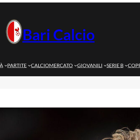
Bari Calcio
TÀ
PARTITE
CALCIOMERCATO
GIOVANILI
SERIE B
COPP