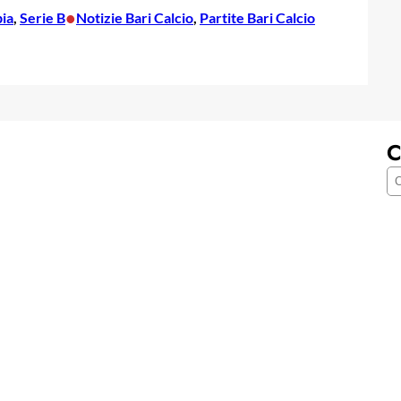
•
bia
, 
Serie B
Notizie Bari Calcio
, 
Partite Bari Calcio
C
C
e
r
c
a