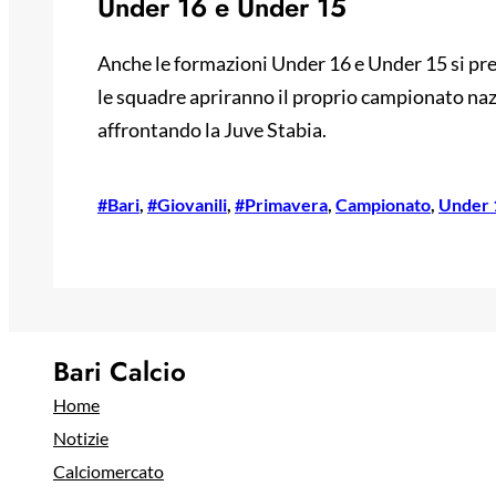
Under 16 e Under 15
Anche le formazioni Under 16 e Under 15 si prep
le squadre apriranno il proprio campionato nazi
affrontando la Juve Stabia.
#Bari
, 
#Giovanili
, 
#Primavera
, 
Campionato
, 
Under 
Bari Calcio
Home
Notizie
Calciomercato