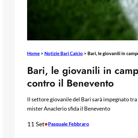
Home
>
Notizie Bari Calcio
>
Bari, le giovanili in ca
Bari, le giovanili in cam
contro il Benevento
Il settore giovanile del Bari sarà impegnato tra
mister Anaclerio sfida il Benevento
11 Set
•
Pasquale Febbraro