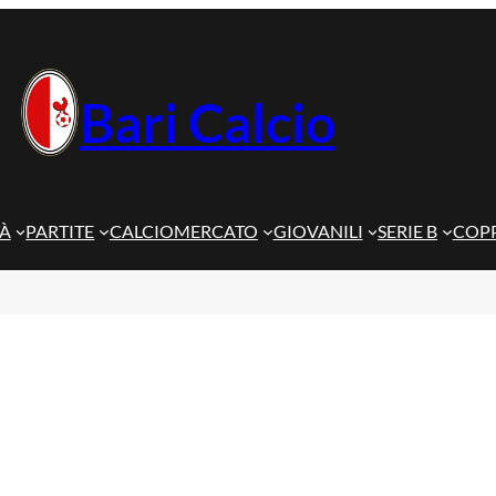
Bari Calcio
TÀ
PARTITE
CALCIOMERCATO
GIOVANILI
SERIE B
COPP