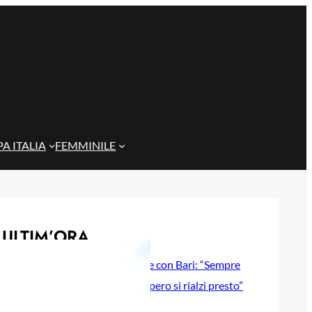
A ITALIA
FEMMINILE
ULTIM’ORA
Gazzi e il legame con Bari: “Sempre
nel mio cuore, spero si rialzi presto”
29 Maggio 2026