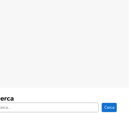
erca
Cerca