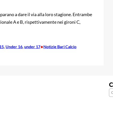
arano a dare il via alla loro stagione. Entrambe
onale A e B, rispettivamente nei gironi C,
•
15
, 
Under 16
, 
under 17
Notizie Bari Calcio
C
C
e
r