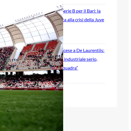
Ripescaggio in Serie B per il Bari: la
speranza è legata alla crisi della Juve
Stabia
28 Maggio 2026
Futuro Bari, Leccese a De Laurentiis:
“Serve un piano industriale serio,
non siamo una seconda squadra”
27 Maggio 2026