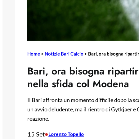
Home
>
Notizie Bari Calcio
>
Bari, ora bisogna ripart
Bari, ora bisogna riparti
nella sfida col Modena
Il Bari affronta un momento difficile dopo la s
un avvio deludente, ma il rientro di Gytkjaer e 
reazione.
15 Set
•
Lorenzo Topello