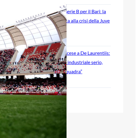
Ripescaggio in Serie B per il Bari: la
speranza è legata alla crisi della Juve
Stabia
28 Maggio 2026
Futuro Bari, Leccese a De Laurentiis:
“Serve un piano industriale serio,
non siamo una seconda squadra”
27 Maggio 2026