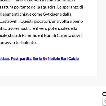
ssatura portante della squadra. Le speranze di
di elementi chiave come Gytkjaer e dalla
astrovilli. Questi giocatori, una volta a pieno
ficativo e mostrare il vero potenziale della
icile sfida di Palermo e il Bari di Caserta dovrà
un avvio turbolento.
•
kjaer
, 
Post-partita
, 
Serie B
Notizie Bari Calcio
C
C