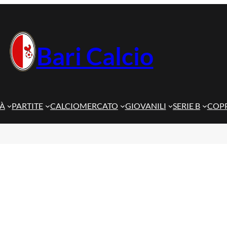
Bari Calcio
TÀ
PARTITE
CALCIOMERCATO
GIOVANILI
SERIE B
COPP