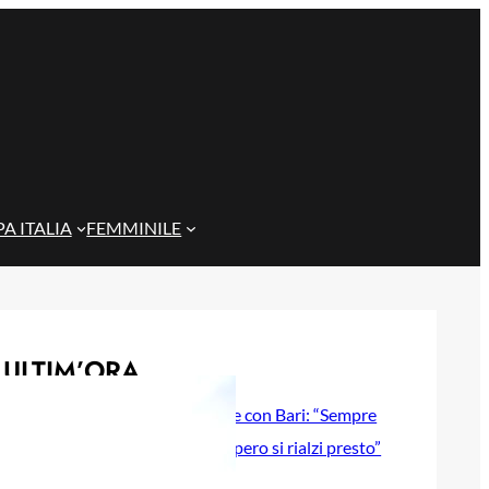
A ITALIA
FEMMINILE
ULTIM’ORA
Gazzi e il legame con Bari: “Sempre
nel mio cuore, spero si rialzi presto”
29 Maggio 2026