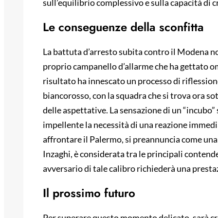
sull’equilibrio complessivo e sulla capacità di c
Le conseguenze della sconfitta
La battuta d’arresto subita contro il Modena no
proprio campanello d’allarme che ha gettato om
risultato ha innescato un processo di riflessio
biancorosso, con la squadra che si trova ora so
delle aspettative. La sensazione di un “incubo”
impellente la necessità di una reazione immedia
affrontare il Palermo, si preannuncia come una s
Inzaghi, è considerata tra le principali conten
avversario di tale calibro richiederà una prest
Il prossimo futuro
Per superare questo momento delicato, sarà cruc