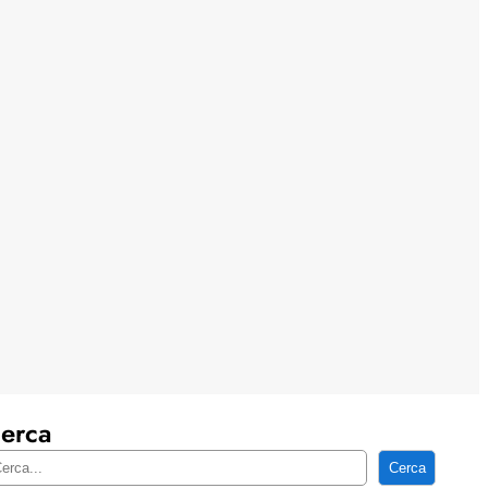
erca
Cerca