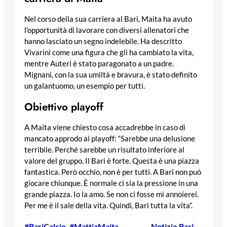
Nel corso della sua carriera al Bari, Maita ha avuto
l’opportunità di lavorare con diversi allenatori che
hanno lasciato un segno indelebile. Ha descritto
Vivarini come una figura che gli ha cambiato la vita,
mentre Auteri è stato paragonato a un padre.
Mignani, con la sua umiltà e bravura, è stato definito
un galantuomo, un esempio per tutti.
Obiettivo playoff
A Maita viene chiesto cosa accadrebbe in caso di
mancato approdo ai playoff: “Sarebbe una delusione
terribile. Perché sarebbe un risultato inferiore al
valore del gruppo. Il Bari è forte. Questa è una piazza
fantastica. Però occhio, non è per tutti. A Bari non può
giocare chiunque. È normale ci sia la pressione in una
grande piazza. Io la amo. Se non ci fosse mi annoierei.
Per me è il sale della vita. Quindi, Bari tutta la vita”.
#BariCalcio
, 
#MattiaMaita
, 
Notizie Bari