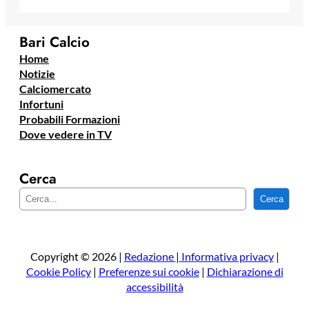
Bari Calcio
Home
Notizie
Calciomercato
Infortuni
Probabili Formazioni
Dove vedere in TV
Cerca
C
Cerca
e
r
c
a
Copyright © 2026 |
Redazione
|
Informativa privacy
|
Cookie Policy
|
Preferenze sui cookie
|
Dichiarazione di
accessibilità