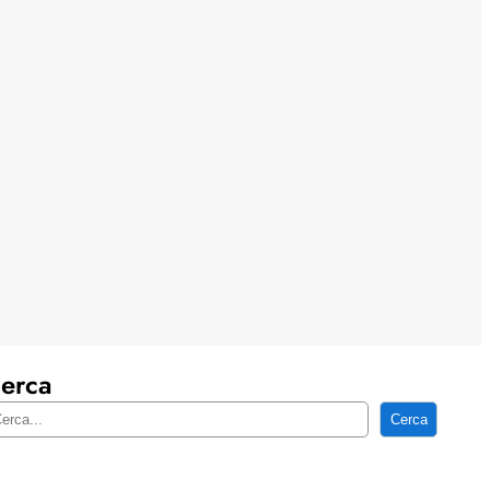
erca
Cerca