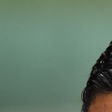
Ripescaggio in Serie B per il Bari: la
speranza è legata alla crisi della Juve
Stabia
28 Maggio 2026
Futuro Bari, Leccese a De Laurentiis:
“Serve un piano industriale serio,
non siamo una seconda squadra”
27 Maggio 2026