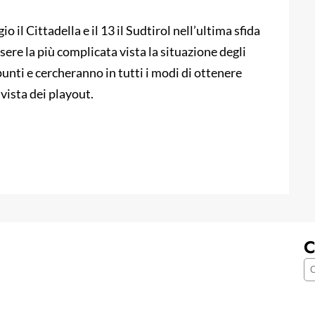
 il Cittadella e il 13 il Sudtirol nell’ultima sfida
sere la più complicata vista la situazione degli
nti e cercheranno in tutti i modi di ottenere
 vista dei playout.
C
C
e
r