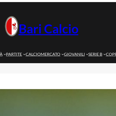
Bari Calcio
TÀ
PARTITE
CALCIOMERCATO
GIOVANILI
SERIE B
COPP