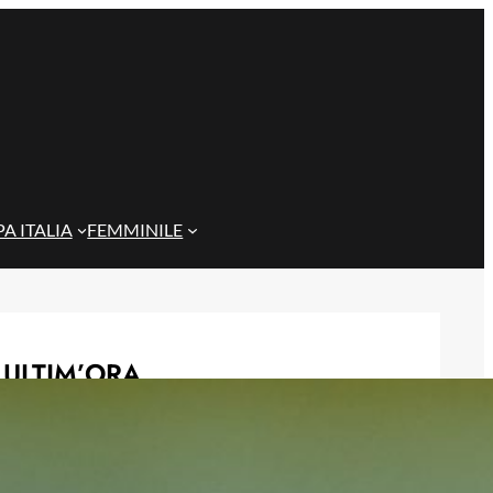
A ITALIA
FEMMINILE
ULTIM’ORA
Gazzi e il legame con Bari: “Sempre
nel mio cuore, spero si rialzi presto”
29 Maggio 2026