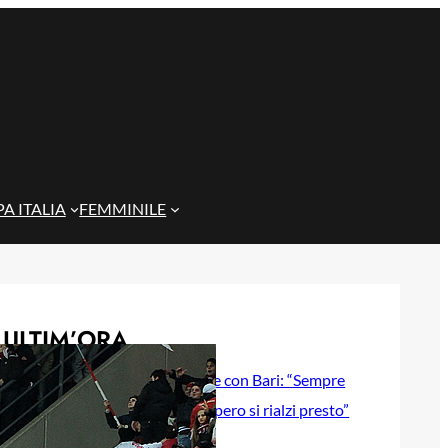
A ITALIA
FEMMINILE
ULTIM’ORA
Gazzi e il legame con Bari: “Sempre
nel mio cuore, spero si rialzi presto”
29 Maggio 2026