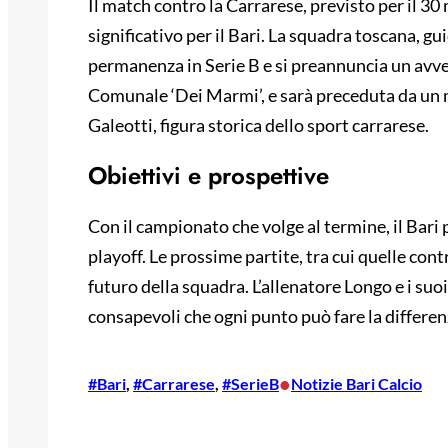
Il match contro la Carrarese, previsto per il 3
significativo per il Bari. La squadra toscana, gu
permanenza in Serie B e si preannuncia un avvers
Comunale ‘Dei Marmi’, e sarà preceduta da un 
Galeotti, figura storica dello sport carrarese.
Obiettivi e prospettive
Con il campionato che volge al termine, il Bari 
playoff. Le prossime partite, tra cui quelle con
futuro della squadra. L’allenatore Longo e i suo
consapevoli che ogni punto può fare la differen
•
#Bari
, 
#Carrarese
, 
#SerieB
Notizie Bari Calcio