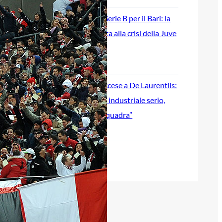
Ripescaggio in Serie B per il Bari: la
speranza è legata alla crisi della Juve
Stabia
28 Maggio 2026
Futuro Bari, Leccese a De Laurentiis:
“Serve un piano industriale serio,
non siamo una seconda squadra”
27 Maggio 2026