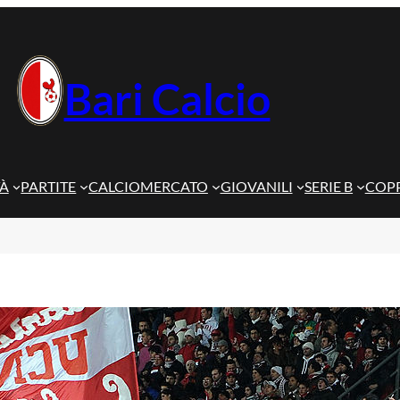
Bari Calcio
TÀ
PARTITE
CALCIOMERCATO
GIOVANILI
SERIE B
COPP