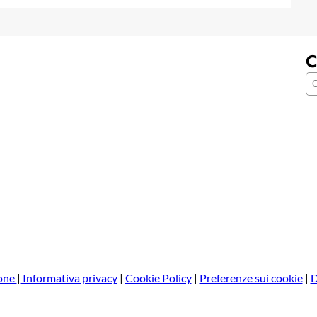
C
C
e
r
c
a
one
|
Informativa privacy
|
Cookie Policy
|
Preferenze sui cookie
|
D