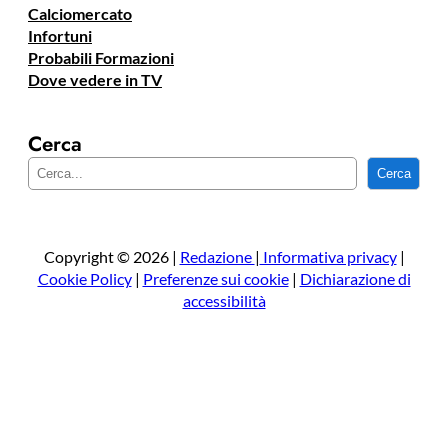
Calciomercato
Infortuni
Probabili Formazioni
Dove vedere in TV
Cerca
C
Cerca
e
r
c
a
Copyright © 2026 |
Redazione
|
Informativa privacy
|
Cookie Policy
|
Preferenze sui cookie
|
Dichiarazione di
accessibilità