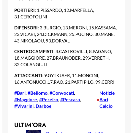
PORTIERI
: 1.PISSARDO, 12.MARFELLA,
31.CEROFOLINI
DIFENSORI
: 3.BURGIO, 13.MERONI, 15.KASSAMA,
23.VICARI, 24.DICKMANN, 25.PUCINO, 30.MANE,
43.NIKOLAOU, 93.DORVAL
CENTROCAMPISTI
: 4.CASTROVILLI, 8.PAGANO,
18.MAGGIORE, 27.BRAUNODER, 29.VERRETH,
32.COLANGIULI
ATTACCANTI
: 9.GYTKJAER, 11.MONCINI,
16.ANTONUCCI,17.RAO, 21.PARTIPILO, 99.CERRI
#Bari
, 
#Bellomo
, 
#Convocati
, 
Notizie
#Maggiore
, 
#Pereiro
, 
#Pescara
, 
Bari
•
#Vivarini
, 
Darboe
Calcio
ULTIM’ORA