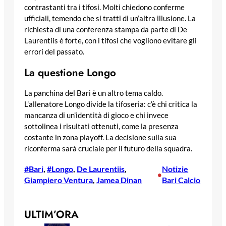
contrastanti tra i tifosi. Molti chiedono conferme
ufficiali, temendo che si tratti di un’altra illusione. La
richiesta di una conferenza stampa da parte di De
Laurentiis è forte, con i tifosi che vogliono evitare gli
errori del passato.
La questione Longo
La panchina del Bari è un altro tema caldo.
L’allenatore Longo divide la tifoseria: c’è chi critica la
mancanza di un’identità di gioco e chi invece
sottolinea i risultati ottenuti, come la presenza
costante in zona playoff. La decisione sulla sua
riconferma sarà cruciale per il futuro della squadra.
#Bari
, 
#Longo
, 
De Laurentiis
, 
Notizie
•
Giampiero Ventura
, 
Jamea Dinan
Bari Calcio
ULTIM’ORA