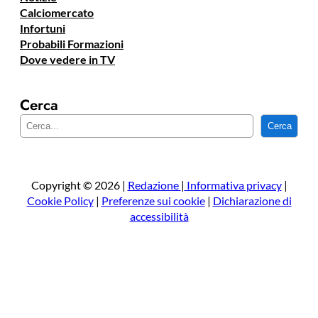
Calciomercato
Infortuni
Probabili Formazioni
Dove vedere in TV
Cerca
C
Cerca
e
r
c
a
Copyright © 2026 |
Redazione
|
Informativa privacy
|
Cookie Policy
|
Preferenze sui cookie
|
Dichiarazione di
accessibilità