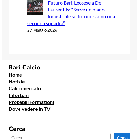
Futuro Bari, Leccese a De
Laurentiis: “Serve un piano
industriale serio, non siamo una
seconda squadra”
27 Maggio 2026
Bari Calcio
Home
Notizie
Calciomercato
Infortuni
Probabili Formazioni
Dove vedere in TV
Cerca
C
Cerca