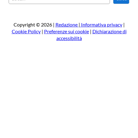
e
r
c
a
Copyright © 2026 |
Redazione
|
Informativa privacy
|
Cookie Policy
|
Preferenze sui cookie
|
Dichiarazione di
accessibilità