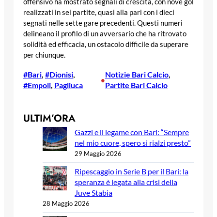
offensivo ha mostrato segnali di crescita, con nove gol
realizzati in sei partite, quasi alla pari con i dieci
segnati nelle sette gare precedenti. Questi numeri
delineano il profilo di un avversario che ha ritrovato
solidità ed efficacia, un ostacolo difficile da superare
per chiunque.
#Bari
, 
#Dionisi
, 
Notizie Bari Calcio
, 
•
#Empoli
, 
Pagliuca
Partite Bari Calcio
ULTIM’ORA
Gazzi e il legame con Bari: “Sempre
nel mio cuore, spero si rialzi presto”
29 Maggio 2026
Ripescaggio in Serie B per il Bari: la
speranza è legata alla crisi della
Juve Stabia
28 Maggio 2026