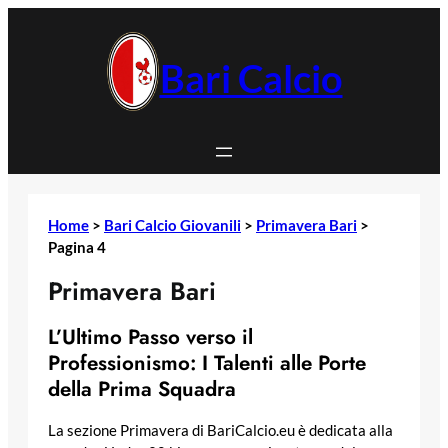
Vai
al
contenuto
Bari Calcio
Home
>
Bari Calcio Giovanili
>
Primavera Bari
>
Pagina 4
Primavera Bari
L’Ultimo Passo verso il
Professionismo: I Talenti alle Porte
della Prima Squadra
La sezione Primavera di BariCalcio.eu è dedicata alla