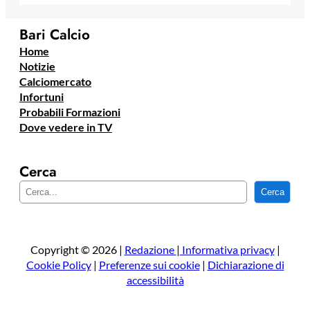
Bari Calcio
Home
Notizie
Calciomercato
Infortuni
Probabili Formazioni
Dove vedere in TV
Cerca
C
Cerca
e
r
c
a
Copyright © 2026 |
Redazione
|
Informativa privacy
|
Cookie Policy
|
Preferenze sui cookie
|
Dichiarazione di
accessibilità