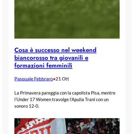
Cosa è successo nel weekend
biancorosso tra giovanili e
formazioni femminili
Pasquale Febbraro
•
21 Ott
La Primavera pareggia con la capolista Pisa, mentre
l’Under 17 Women travolge l’Apulia Trani con un
sonoro 12-0.