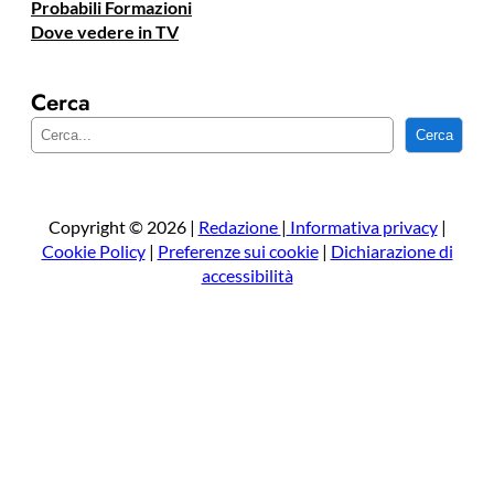
Probabili Formazioni
Dove vedere in TV
Cerca
C
Cerca
e
r
c
a
Copyright © 2026 |
Redazione
|
Informativa privacy
|
Cookie Policy
|
Preferenze sui cookie
|
Dichiarazione di
accessibilità