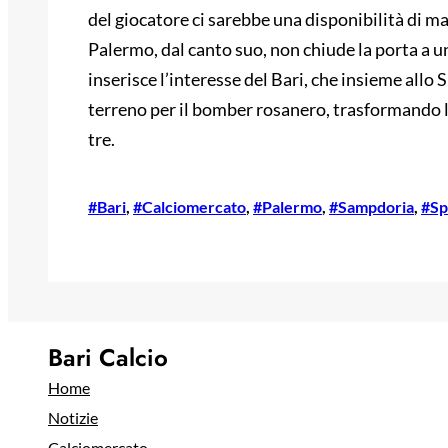
del giocatore ci sarebbe una disponibilità di ma
Palermo, dal canto suo, non chiude la porta a un
inserisce l’interesse del Bari, che insieme allo 
terreno per il bomber rosanero, trasformando l
tre.
#Bari
, 
#Calciomercato
, 
#Palermo
, 
#Sampdoria
, 
#Sp
Bari Calcio
Home
Notizie
Calciomercato