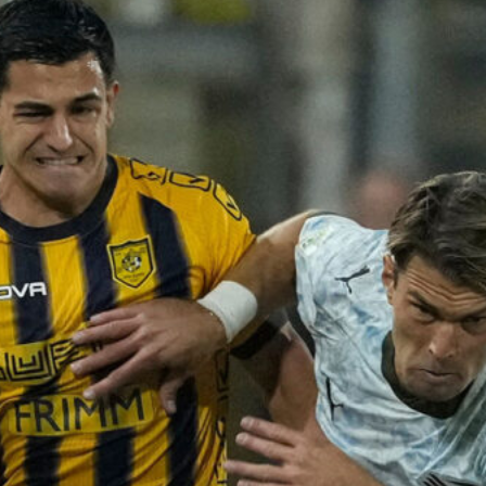
Ripescaggio in Serie B per il Bari: la
speranza è legata alla crisi della Juve
Stabia
28 Maggio 2026
Futuro Bari, Leccese a De Laurentiis:
“Serve un piano industriale serio,
non siamo una seconda squadra”
27 Maggio 2026