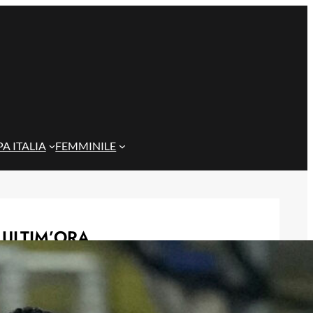
A ITALIA
FEMMINILE
ULTIM’ORA
Gazzi e il legame con Bari: “Sempre
nel mio cuore, spero si rialzi presto”
29 Maggio 2026