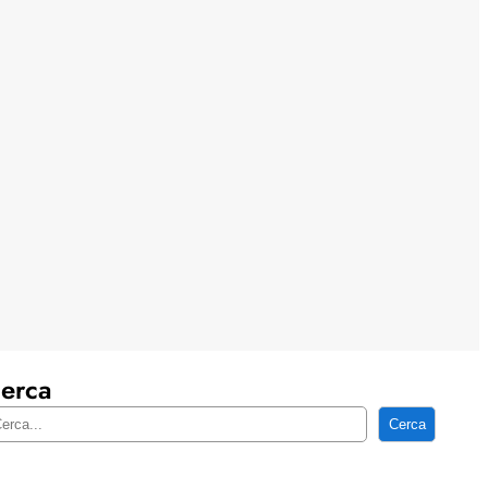
erca
Cerca