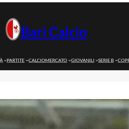
Bari Calcio
TÀ
PARTITE
CALCIOMERCATO
GIOVANILI
SERIE B
COPP