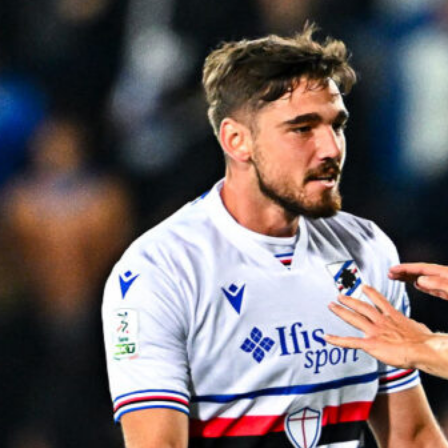
Ripescaggio in Serie B per il Bari: la
speranza è legata alla crisi della Juve
Stabia
28 Maggio 2026
Futuro Bari, Leccese a De Laurentiis:
“Serve un piano industriale serio,
non siamo una seconda squadra”
27 Maggio 2026