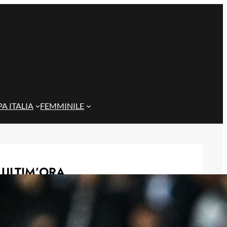
A ITALIA
FEMMINILE
ULTIM’ORA
Gazzi e il legame con Bari: “Sempre
nel mio cuore, spero si rialzi presto”
29 Maggio 2026