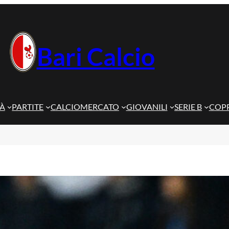
Bari Calcio
TÀ
PARTITE
CALCIOMERCATO
GIOVANILI
SERIE B
COPP