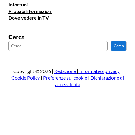
Infortuni
Probabili Formazioni
Dove vedere in TV
Cerca
C
Cerca
e
r
c
a
Copyright © 2026 |
Redazione
|
Informativa privacy
|
Cookie Policy
|
Preferenze sui cookie
|
Dichiarazione di
accessibilità