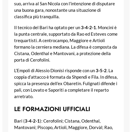
suo, arriva al San Nicola con l’intenzione di disputare
una buona gara, nonostante una situazione di
classifica più tranquilla.
Il tecnico del Bari ha optato per un
3-4-2-1
. Moncini è
la punta centrale, supportato da Rao ed Esteves come
trequartisti. A centrocampo, Maggiore e Artioli
formano la cerniera mediana. La difesa è composta da
Cistana, Odenthal e Mantovani, a protezione della
porta di Cerofolini.
L’Empoli di Alessio Dionisi risponde con un
3-5-2
. La
coppia d’attacco è formata da Shpendi e Fila. In difesa,
spicca la presenza dell’ex Obaretin. Fulignati difende i
pali, con Lovato e Saporiti a completare il reparto
arretrato.
LE FORMAZIONI UFFICIALI
Bari (
3-4-2-1
): Cerofolini; Cistana, Odenthal,
Mantovani; Piscopo, Artioli, Maggiore, Dorvàl; Rao,