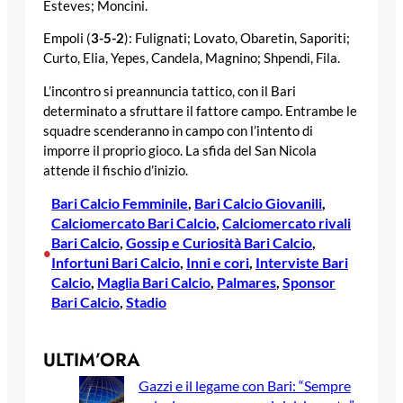
Esteves; Moncini.
Empoli (
3-5-2
): Fulignati; Lovato, Obaretin, Saporiti;
Curto, Elia, Yepes, Candela, Magnino; Shpendi, Fila.
L’incontro si preannuncia tattico, con il Bari
determinato a sfruttare il fattore campo. Entrambe le
squadre scenderanno in campo con l’intento di
imporre il proprio gioco. La sfida del San Nicola
attende il fischio d’inizio.
Bari Calcio Femminile
, 
Bari Calcio Giovanili
, 
Calciomercato Bari Calcio
, 
Calciomercato rivali
Bari Calcio
, 
Gossip e Curiosità Bari Calcio
, 
•
Infortuni Bari Calcio
, 
Inni e cori
, 
Interviste Bari
Calcio
, 
Maglia Bari Calcio
, 
Palmares
, 
Sponsor
Bari Calcio
, 
Stadio
ULTIM’ORA
Gazzi e il legame con Bari: “Sempre