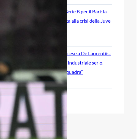
Ripescaggio in Serie B per il Bari: la
speranza è legata alla crisi della Juve
Stabia
28 Maggio 2026
Futuro Bari, Leccese a De Laurentiis:
“Serve un piano industriale serio,
non siamo una seconda squadra”
27 Maggio 2026