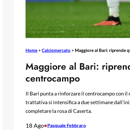
Home
>
Calciomercato
>
Maggiore al Bari: riprende q
Maggiore al Bari: riprend
centrocampo
Il Bari punta a rinforzare il centrocampo con il
trattativa si intensifica a due settimane dall’in
completare la rosa di Caserta.
18 Ago
•
Pasquale Febbraro