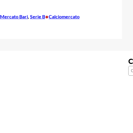
•
Mercato Bari
, 
Serie B
Calciomercato
C
C
e
r
c
a