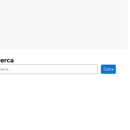
erca
Cerca