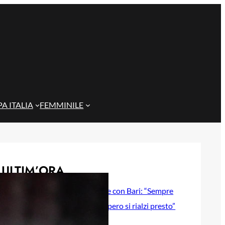
A ITALIA
FEMMINILE
ULTIM’ORA
Gazzi e il legame con Bari: “Sempre
nel mio cuore, spero si rialzi presto”
29 Maggio 2026