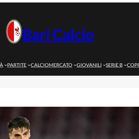
Bari Calcio
TÀ
PARTITE
CALCIOMERCATO
GIOVANILI
SERIE B
COPP