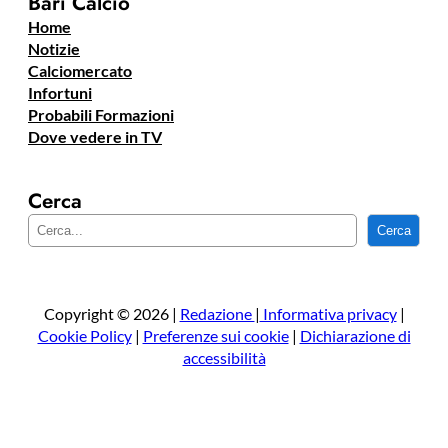
Bari Calcio
Home
Notizie
Calciomercato
Infortuni
Probabili Formazioni
Dove vedere in TV
Cerca
C
Cerca
e
r
c
a
Copyright © 2026 |
Redazione
|
Informativa privacy
|
Cookie Policy
|
Preferenze sui cookie
|
Dichiarazione di
accessibilità