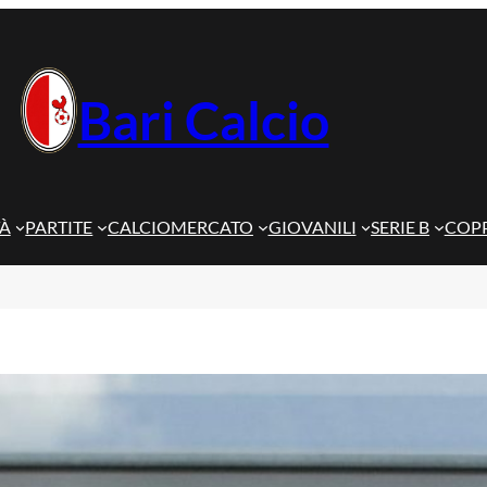
Bari Calcio
TÀ
PARTITE
CALCIOMERCATO
GIOVANILI
SERIE B
COPP