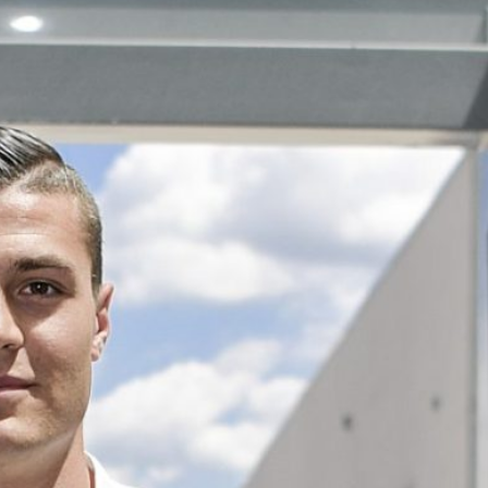
Ripescaggio in Serie B per il Bari: la
speranza è legata alla crisi della Juve
Stabia
28 Maggio 2026
Futuro Bari, Leccese a De Laurentiis:
“Serve un piano industriale serio,
non siamo una seconda squadra”
27 Maggio 2026