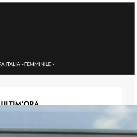
A ITALIA
FEMMINILE
ULTIM’ORA
Gazzi e il legame con Bari: “Sempre
nel mio cuore, spero si rialzi presto”
29 Maggio 2026