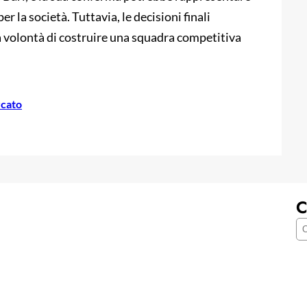
la società. Tuttavia, le decisioni finali
a volontà di costruire una squadra competitiva
cato
C
C
e
r
c