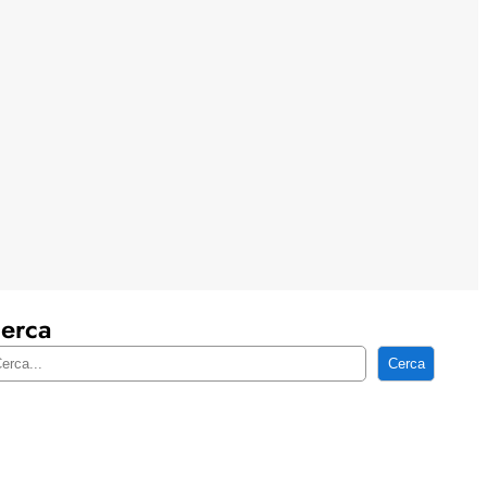
erca
Cerca