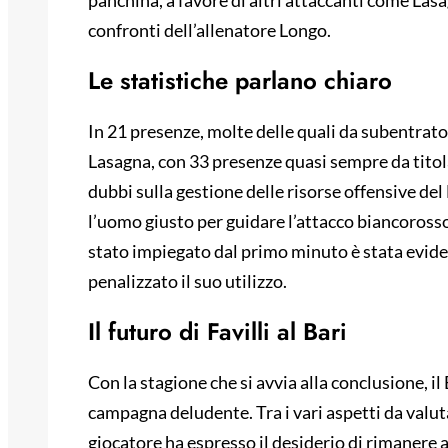
panchina, a favore di altri attaccanti come Lasa
confronti dell’allenatore Longo.
Le statistiche parlano chiaro
In 21 presenze, molte delle quali da subentrato,
Lasagna, con 33 presenze quasi sempre da titol
dubbi sulla gestione delle risorse offensive del 
l’uomo giusto per guidare l’attacco biancorosso. 
stato impiegato dal primo minuto è stata evide
penalizzato il suo utilizzo.
Il futuro di Favilli al Bari
Con la stagione che si avvia alla conclusione, il 
campagna deludente. Tra i vari aspetti da valutar
giocatore ha espresso il desiderio di rimanere 