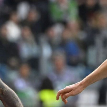
Ripescaggio in Serie B per il Bari: la
speranza è legata alla crisi della Juve
Stabia
28 Maggio 2026
Futuro Bari, Leccese a De Laurentiis:
“Serve un piano industriale serio,
non siamo una seconda squadra”
27 Maggio 2026