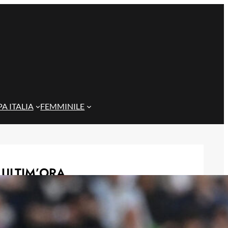
A ITALIA
FEMMINILE
ULTIM’ORA
Gazzi e il legame con Bari: “Sempre
nel mio cuore, spero si rialzi presto”
29 Maggio 2026