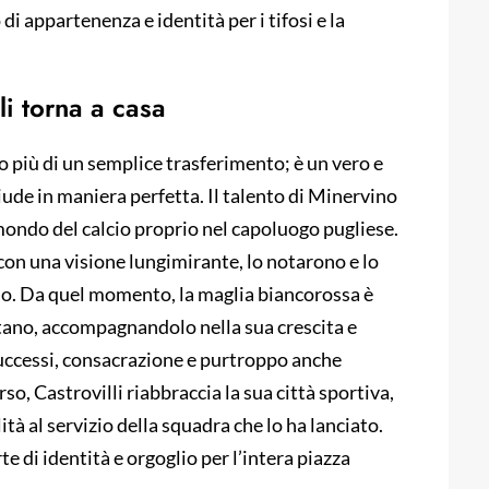
di appartenenza e identità per i tifosi e la
li torna a casa
to più di un semplice trasferimento; è un vero e
hiude in maniera perfetta. Il talento di Minervino
 mondo del calcio proprio nel capoluogo pugliese.
 con una visione lungimirante, lo notarono e lo
no. Da quel momento, la maglia biancorossa è
tano, accompagnandolo nella sua crescita e
uccessi, consacrazione e purtroppo anche
so, Castrovilli riabbraccia la sua città sportiva,
tà al servizio della squadra che lo ha lanciato.
 di identità e orgoglio per l’intera piazza