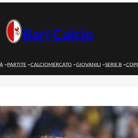
Bari Calcio
TÀ
PARTITE
CALCIOMERCATO
GIOVANILI
SERIE B
COPP