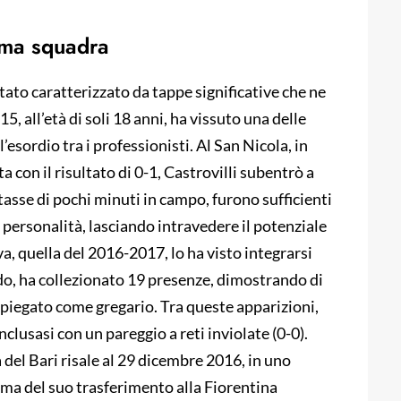
rima squadra
stato caratterizzato da tappe significative che ne
, all’età di soli 18 anni, ha vissuto una delle
’esordio tra i professionisti. Al San Nicola, in
a con il risultato di 0-1, Castrovilli subentrò a
asse di pochi minuti in campo, furono sufficienti
 personalità, lasciando intravedere il potenziale
a, quella del 2016-2017, lo ha visto integrarsi
do, ha collezionato 19 presenze, dimostrando di
piegato come gregario. Tra queste apparizioni,
nclusasi con un pareggio a reti inviolate (0-0).
 del Bari risale al 29 dicembre 2016, in uno
rima del suo trasferimento alla Fiorentina