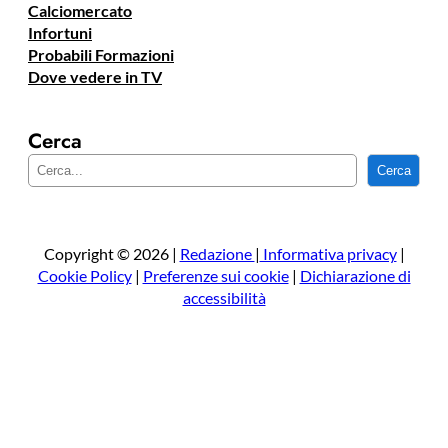
Calciomercato
Infortuni
Probabili Formazioni
Dove vedere in TV
Cerca
C
Cerca
e
r
c
a
Copyright © 2026 |
Redazione
|
Informativa privacy
|
Cookie Policy
|
Preferenze sui cookie
|
Dichiarazione di
accessibilità