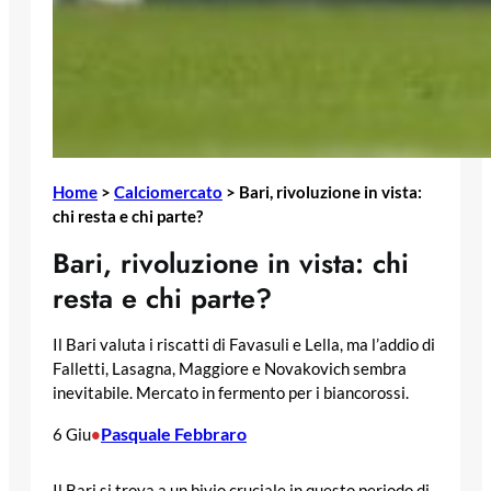
Home
>
Calciomercato
>
Bari, rivoluzione in vista:
chi resta e chi parte?
Bari, rivoluzione in vista: chi
resta e chi parte?
Il Bari valuta i riscatti di Favasuli e Lella, ma l’addio di
Falletti, Lasagna, Maggiore e Novakovich sembra
inevitabile. Mercato in fermento per i biancorossi.
Pasquale Febbraro
6 Giu
•
Il Bari si trova a un bivio cruciale in questo periodo di