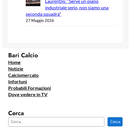
Laurentiis: “Serve un piano
industriale serio, non siamo una
seconda squadra”
27 Maggio 2026
Bari Calcio
Home
Notizie
Calciomercato
Infortuni
Probabili Formazioni
Dove vedere in TV
Cerca
C
Cerca
e