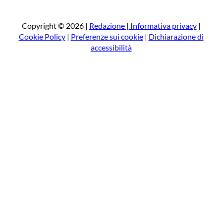
r
c
a
Copyright © 2026 |
Redazione
|
Informativa privacy
|
Cookie Policy
|
Preferenze sui cookie
|
Dichiarazione di
accessibilità