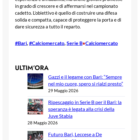
in grado di crescere e di affermarsi nel campionato
cadetto. L’obiettivo è quello di costruire una difesa
solida e compatta, capace di proteggere la porta e di
dare sicurezza a tutto il reparto.
#Bari
, 
#Calciomercato
, 
Serie B
Calciomercato
•
ULTIM’ORA
Gazzi e il legame con Bari: “Sempre
nel mio cuore, spero si rialzi presto”
29 Maggio 2026
Ripescaggio in Serie B per il Bari: la
speranza è legata alla crisi della
Juve Stabia
28 Maggio 2026
Futuro Bari, Leccese a De