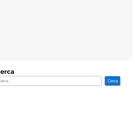
erca
Cerca