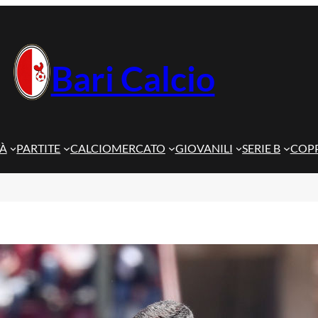
Bari Calcio
TÀ
PARTITE
CALCIOMERCATO
GIOVANILI
SERIE B
COPP