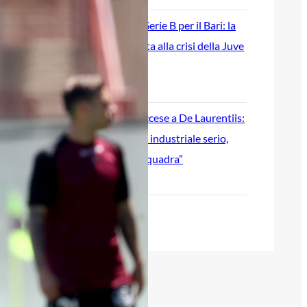
Ripescaggio in Serie B per il Bari: la
speranza è legata alla crisi della Juve
Stabia
28 Maggio 2026
Futuro Bari, Leccese a De Laurentiis:
“Serve un piano industriale serio,
non siamo una seconda squadra”
27 Maggio 2026