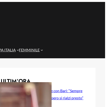
A ITALIA
FEMMINILE
ULTIM’ORA
Gazzi e il legame con Bari: “Sempre
nel mio cuore, spero si rialzi presto”
29 Maggio 2026