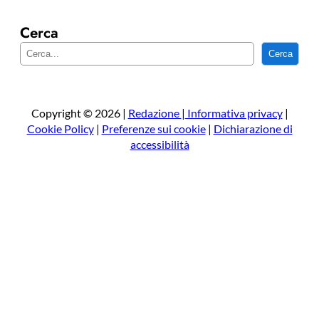
Cerca
C
Cerca
e
r
c
a
Copyright © 2026 |
Redazione
|
Informativa privacy
|
Cookie Policy
|
Preferenze sui cookie
|
Dichiarazione di
accessibilità