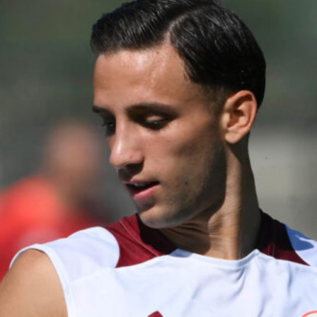
Ripescaggio in Serie B per il Bari: la
speranza è legata alla crisi della Juve
Stabia
28 Maggio 2026
Futuro Bari, Leccese a De Laurentiis:
“Serve un piano industriale serio,
non siamo una seconda squadra”
27 Maggio 2026