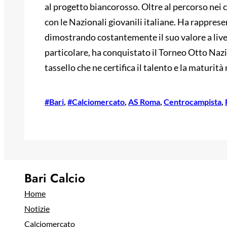
al progetto biancorosso. Oltre al percorso nei 
con le Nazionali giovanili italiane. Ha rappresen
dimostrando costantemente il suo valore a livel
particolare, ha conquistato il Torneo Otto Naz
tassello che ne certifica il talento e la maturit
#Bari
, 
#Calciomercato
, 
AS Roma
, 
Centrocampista
, 
Bari Calcio
Home
Notizie
Calciomercato