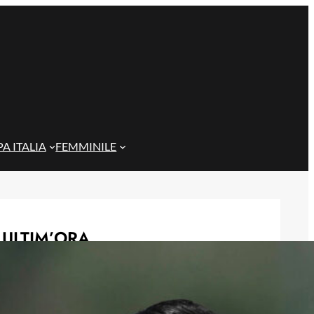
A ITALIA
FEMMINILE
ULTIM’ORA
Gazzi e il legame con Bari: “Sempre
nel mio cuore, spero si rialzi presto”
29 Maggio 2026