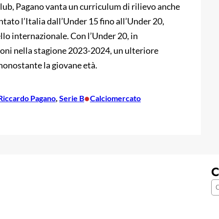
club, Pagano vanta un curriculum di rilievo anche
tato l’Italia dall’Under 15 fino all’Under 20,
lo internazionale. Con l’Under 20, in
ioni nella stagione 2023-2024, un ulteriore
à nonostante la giovane età.
•
Riccardo Pagano
, 
Serie B
Calciomercato
C
C
e
r