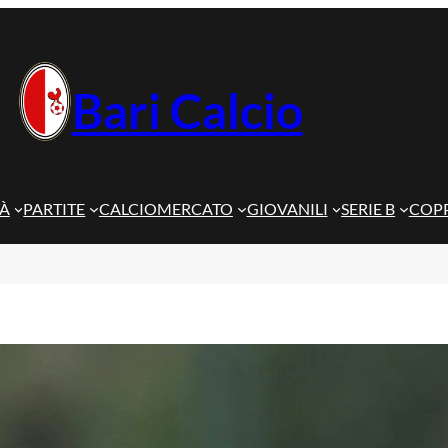
Bari Calcio
TÀ
PARTITE
CALCIOMERCATO
GIOVANILI
SERIE B
COPP