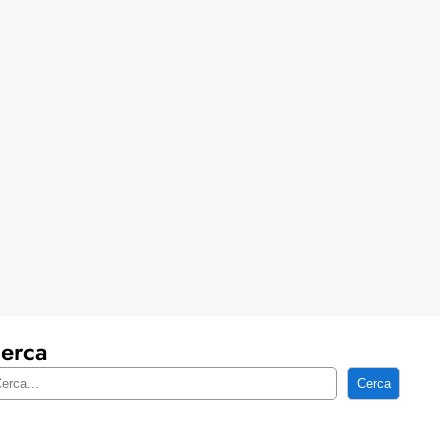
erca
Cerca