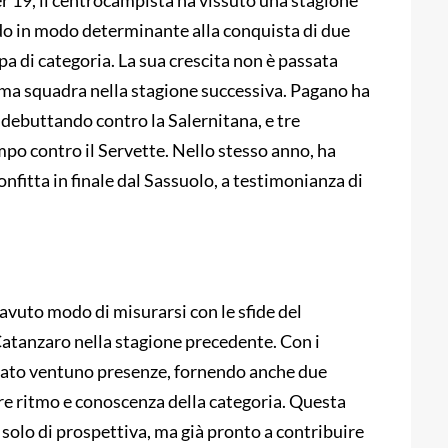
 19, il centrocampista ha vissuto una stagione
o in modo determinante alla conquista di due
pa di categoria. La sua crescita non è passata
rima squadra nella stagione successiva. Pagano ha
 debuttando contro la Salernitana, e tre
po contro il Servette. Nello stesso anno, ha
nfitta in finale dal Sassuolo, a testimonianza di
avuto modo di misurarsi con le sfide del
Catanzaro nella stagione precedente. Con i
zzato ventuno presenze, fornendo anche due
re ritmo e conoscenza della categoria. Questa
 solo di prospettiva, ma già pronto a contribuire