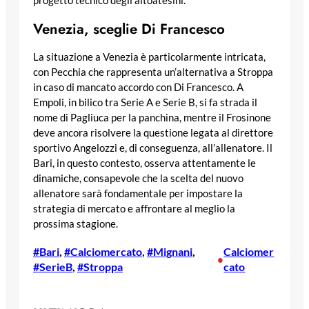
progetto tecnico degli altoatesini.
Venezia, sceglie Di Francesco
La situazione a Venezia è particolarmente intricata,
con Pecchia che rappresenta un’alternativa a Stroppa
in caso di mancato accordo con Di Francesco. A
Empoli, in bilico tra Serie A e Serie B, si fa strada il
nome di Pagliuca per la panchina, mentre il Frosinone
deve ancora risolvere la questione legata al direttore
sportivo Angelozzi e, di conseguenza, all’allenatore. Il
Bari, in questo contesto, osserva attentamente le
dinamiche, consapevole che la scelta del nuovo
allenatore sarà fondamentale per impostare la
strategia di mercato e affrontare al meglio la
prossima stagione.
#Bari
, 
#Calciomercato
, 
#Mignani
, 
Calciomer
•
#SerieB
, 
#Stroppa
cato