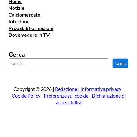
Home
Notizie
Calciomercato
Infortuni
Probabili Formazioni
Dove vedere in TV
Cerca
C
Cerca
e
r
c
a
Copyright © 2026 |
Redazione
|
Informativa privacy
|
Cookie Policy
|
Preferenze sui cookie
|
Dichiarazione di
accessibilità