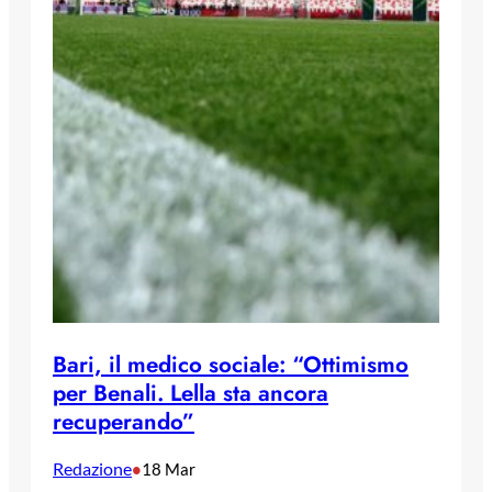
Bari, il medico sociale: “Ottimismo
per Benali. Lella sta ancora
recuperando”
Redazione
•
18 Mar