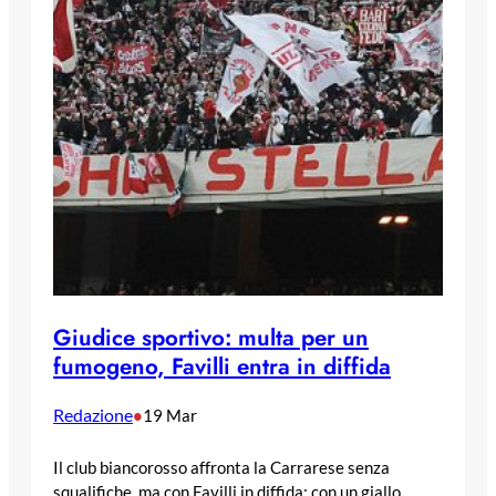
Giudice sportivo: multa per un
fumogeno, Favilli entra in diffida
Redazione
•
19 Mar
Il club biancorosso affronta la Carrarese senza
squalifiche, ma con Favilli in diffida: con un giallo