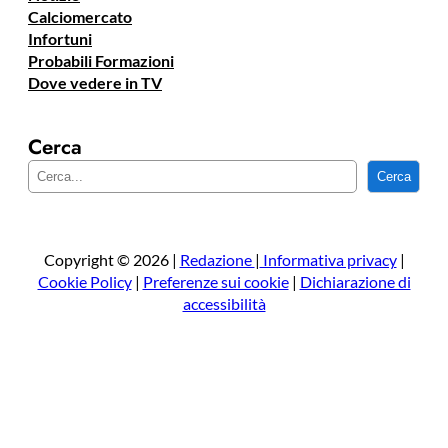
Calciomercato
Infortuni
Probabili Formazioni
Dove vedere in TV
Cerca
C
Cerca
e
r
c
a
Copyright © 2026 |
Redazione
|
Informativa privacy
|
Cookie Policy
|
Preferenze sui cookie
|
Dichiarazione di
accessibilità