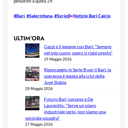
penultimi a quota 29.
#Bari
, 
#Salernitana
, 
#SerieB
Notizie Bari Calcio
•
ULTIM’ORA
Gazzi e il legame con Bari: “Sempre
nel mio cuore, spero si rialzi presto”
29 Maggio 2026
Ripescaggio in Serie B per il Bari: la
speranza è legata alla crisi della
Juve Stabia
28 Maggio 2026
Futuro Bari, Leccese a De
Laurentiis: “Serve un piano
industriale serio, non siamo una
seconda squadra”
27 Maggio 2026