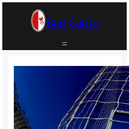
Vai
al
contenuto
Bari Calcio