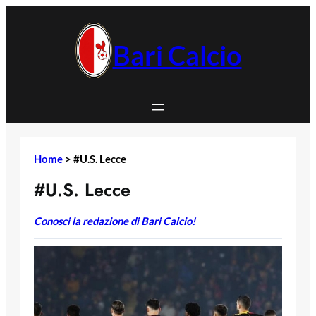
Vai
al
contenuto
Bari Calcio
Home
>
#U.S. Lecce
#U.S. Lecce
Conosci la redazione di Bari Calcio!