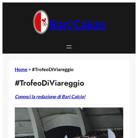
Vai
al
contenuto
Bari Calcio
Home
>
#TrofeoDiViareggio
#TrofeoDiViareggio
Conosci la redazione di Bari Calcio!