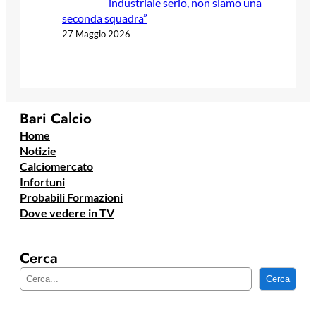
industriale serio, non siamo una
seconda squadra”
27 Maggio 2026
Bari Calcio
Home
Notizie
Calciomercato
Infortuni
Probabili Formazioni
Dove vedere in TV
Cerca
C
Cerca
e
r