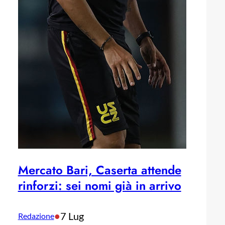
Mercato Bari, Caserta attende
rinforzi: sei nomi già in arrivo
•
7 Lug
Redazione