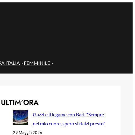
A ITALIA
FEMMINILE
ULTIM’ORA
Gazzi e il legame con Bari: “Sempre
nel mio cuore, spero si rialzi presto”
29 Maggio 2026