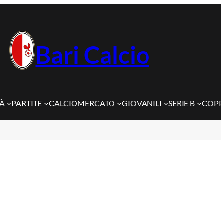
Bari Calcio
TÀ
PARTITE
CALCIOMERCATO
GIOVANILI
SERIE B
COPP