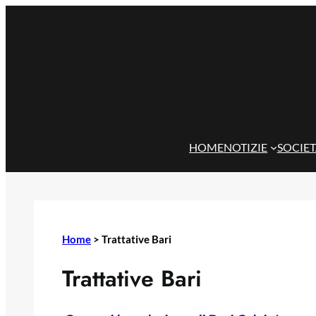
Vai
al
contenuto
HOME
NOTIZIE
SOCIE
Home
>
Trattative Bari
Trattative Bari