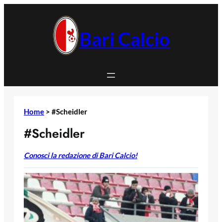
Vai
al
contenuto
Bari Calcio
Home
>
#Scheidler
#Scheidler
Conosci la redazione di Bari Calcio!