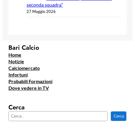
seconda squadra”
27 Maggio 2026
Bari Calcio
Home
Notizie
Calciomercato
Infortuni
Probabili Formazioni
Dove vedere in TV
Cerca
C
Cerca
e
r
c