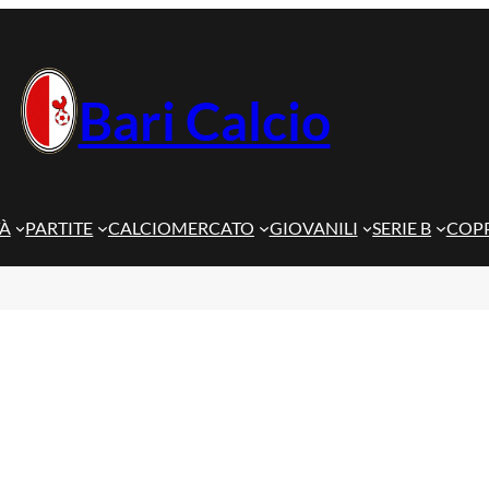
Bari Calcio
TÀ
PARTITE
CALCIOMERCATO
GIOVANILI
SERIE B
COPP