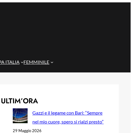
A ITALIA
FEMMINILE
ULTIM’ORA
Gazzi e il legame con Bari: “Sempre
nel mio cuore, spero si rialzi presto”
29 Maggio 2026