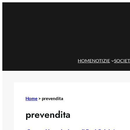
Vai
al
contenuto
HOME
NOTIZIE
SOCIE
Home
>
prevendita
prevendita