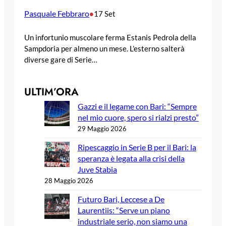
Pasquale Febbraro
•
17 Set
Un infortunio muscolare ferma Estanis Pedrola della
Sampdoria per almeno un mese. L’esterno salterà
diverse gare di Serie…
ULTIM’ORA
Gazzi e il legame con Bari: “Sempre
nel mio cuore, spero si rialzi presto”
29 Maggio 2026
Ripescaggio in Serie B per il Bari: la
speranza è legata alla crisi della
Juve Stabia
28 Maggio 2026
Futuro Bari, Leccese a De
Laurentiis: “Serve un piano
industriale serio, non siamo una