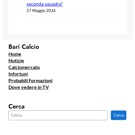
seconda squadra”
27 Maggio 2026
Bari Calcio
Home
Notizie
Calciomercato
Infortuni
Probabili Formazioni
Dove vedere in TV
Cerca
C
Cerca
e
r
c