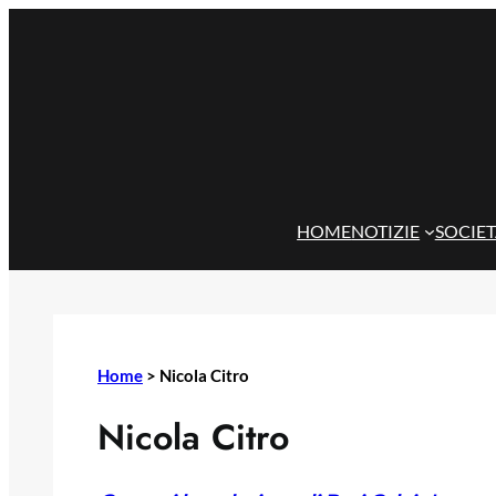
Vai
al
contenuto
HOME
NOTIZIE
SOCIE
Home
>
Nicola Citro
Nicola Citro