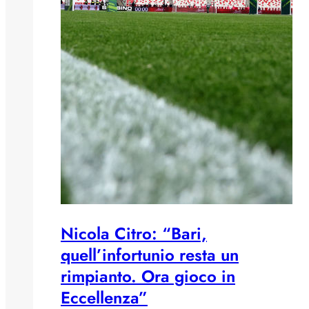
Nicola Citro: “Bari,
quell’infortunio resta un
rimpianto. Ora gioco in
Eccellenza”