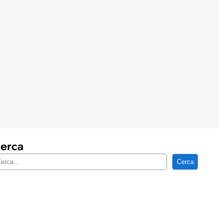
erca
Cerca