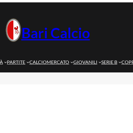
Bari Calcio
TÀ
PARTITE
CALCIOMERCATO
GIOVANILI
SERIE B
COPP