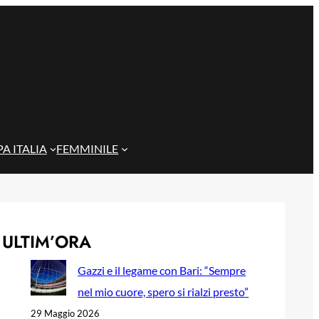
A ITALIA
FEMMINILE
ULTIM’ORA
Gazzi e il legame con Bari: “Sempre
nel mio cuore, spero si rialzi presto”
29 Maggio 2026