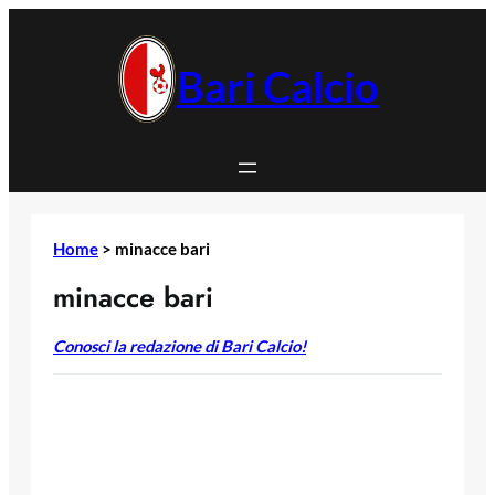
Vai
al
contenuto
Bari Calcio
Home
>
minacce bari
minacce bari
Conosci la redazione di Bari Calcio!