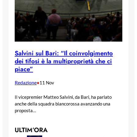
Salvini sul Bari: “Il coinvolgimento
dei tifosi è la multiproprietà che ci
piace”
Redazione
•
11 Nov
Il vicepremier Matteo Salvini, da Bari, ha parlato
anche della squadra biancorossa avanzando una
proposta…
ULTIM’ORA