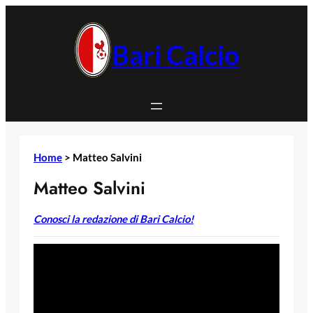
Vai
al
contenuto
Bari Calcio
Home
>
Matteo Salvini
Matteo Salvini
Conosci la redazione di Bari Calcio!