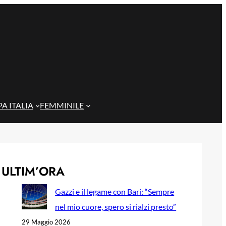
A ITALIA
FEMMINILE
ULTIM’ORA
Gazzi e il legame con Bari: “Sempre
nel mio cuore, spero si rialzi presto”
29 Maggio 2026