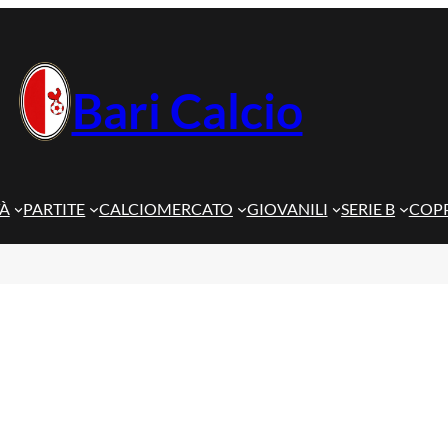
Bari Calcio
TÀ
PARTITE
CALCIOMERCATO
GIOVANILI
SERIE B
COPP